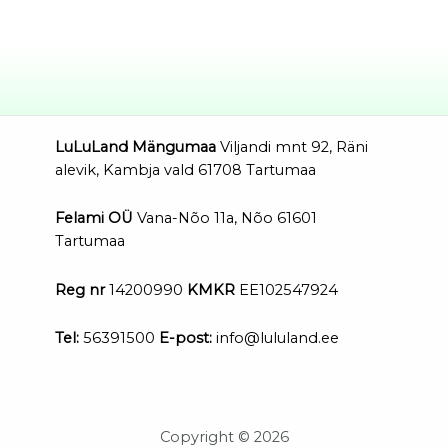
LuLuLand Mängumaa
Viljandi mnt 92, Räni
alevik, Kambja vald 61708 Tartumaa
Felami OÜ
Vana-Nõo 11a, Nõo 61601
Tartumaa
Reg nr
14200990
KMKR
EE102547924
Tel:
56391500
E-post:
info@lululand.ee
Copyright © 2026