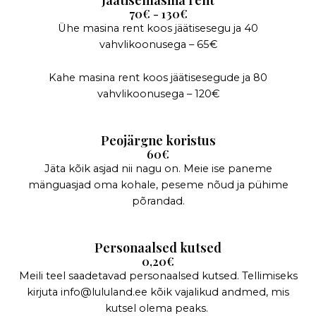
70€ - 130€
Ühe masina rent koos jäätisesegu ja 40
vahvlikoonusega – 65€
Kahe masina rent koos jäätisesegude ja 80
vahvlikoonusega – 120€
Peojärgne koristus
60€
Jäta kõik asjad nii nagu on. Meie ise paneme
mänguasjad oma kohale, peseme nõud ja pühime
põrandad.
Personaalsed kutsed
0,20€
Meili teel saadetavad personaalsed kutsed. Tellimiseks
kirjuta info@lululand.ee kõik vajalikud andmed, mis
kutsel olema peaks.