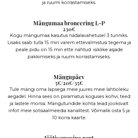
ja ruumi korrastamiseks.
Mängumaa broneering L-P
230€
Kogu mängumaa kasutus nädalavahetusel 3 tunniks.
Lisaks saab tulla 15 min varem ettevalmistusi tegema ja
peale pidu on 15 min ette nähtud isiklike asjade
pakkimiseks ja ruumi korrastamiseks.
Mängupäev
5€/20€/35€
Tule mängi oma lapsega meie juures meie lahtioleku
aegadel. Hinna sees on piiramatus koguses kohvi, teed
ja lastele morssi. Mängutundide kohta leiad jooksvalt
infot meie sotsiaalmeedia kanalitest. Võimalik osta 5 ja
10 korra kaarte.
Jäätisemasina rent