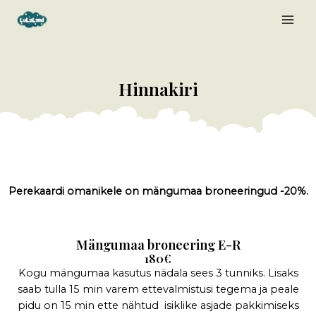
Skip
MAI
to
MEN
content
Hinnakiri
Perekaardi omanikele on mängumaa broneeringud -20%.
Mängumaa broneering E-R
180€
Kogu mängumaa kasutus nädala sees 3 tunniks. Lisaks
saab tulla 15 min varem ettevalmistusi tegema ja peale
pidu on 15 min ette nähtud isiklike asjade pakkimiseks